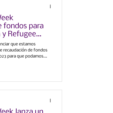
Week
 fondos para
 y Refugee
unciar que estamos
e recaudación de fondos
2023 para que podamos...
Week lanza un