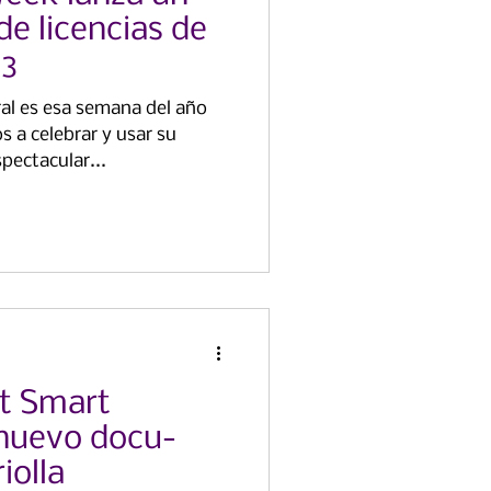
de licencias de
23
ral es esa semana del año
s a celebrar y usar su
pectacular...
nt Smart
 nuevo docu-
iolla