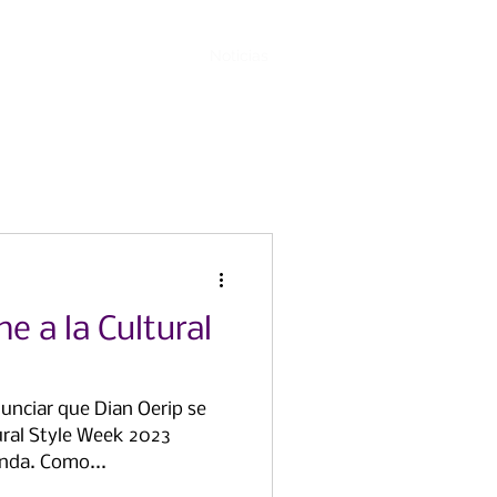
Eventos
Involucrarse
Noticias
Contacto
e a la Cultural
nciar que Dian Oerip se
ural Style Week 2023
nda. Como...