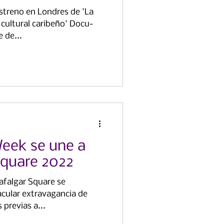
estreno en Londres de 'La
o cultural caribeño' Docu-
e de...
Week se une a
Square 2022
rafalgar Square se
cular extravagancia de
 previas a...