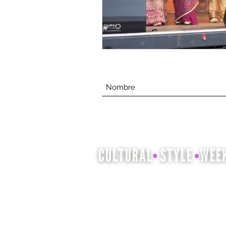
La Semana del estilo cultural es
una oportunidad para exhibir y
celebrar el patrimonio cultural a
través de la moda, el cabello y la
belleza.