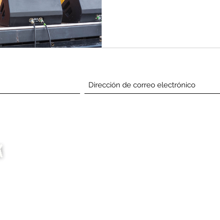
Suscríbete Abajo
Compañía
Consigo
involucrado
Casa
Eventos
Acerca de
Buscar proveedores de
Apoyanos
servicios
Media
Comercio
Noticias
Únase a StylzMag
Preguntas frecuentes