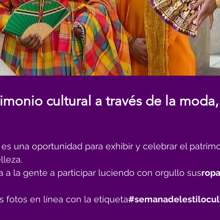
monio cultural a través de la moda, 
 es una oportunidad para exhibir y celebrar el patrimo
lleza.
 a la gente a participar luciendo con orgullo sus
ropa
s fotos en línea con la etiqueta
#semanadelestilocul