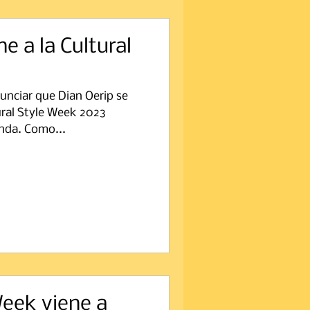
e a la Cultural
nciar que Dian Oerip se
ural Style Week 2023
nda. Como...
Week viene a