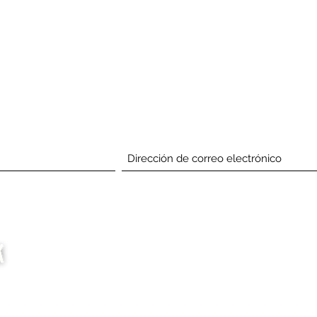
Suscríbete Abajo
Compañía
Consigo
involucrado
Casa
Eventos
Acerca de
Buscar proveedores de
Apoyanos
servicios
Media
Comercio