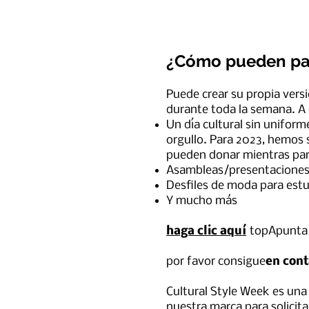
¿Cómo pueden par
Puede crear su propia versió
durante toda la semana. A 
Un día cultural sin uniform
orgullo. Para 2023, hemos s
pueden donar mientras par
Asambleas/presentaciones 
Desfiles de moda para est
Y mucho más
haga clic aquí
t
op
Apunta 
por favor consigue
en cont
Cultural Style Week es una 
nuestra marca para solicit