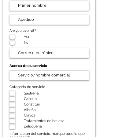
Are you over 18?
*
Yes
No
Acerca de su servicio
O
Categoría de servicio
*
b
Sastrería
l
i
Cabello
g
Constituir
a
t
Alheña
o
Clavos
r
i
Tratamientos de belleza
o
peluquería
Información del servicio: marque todo lo que