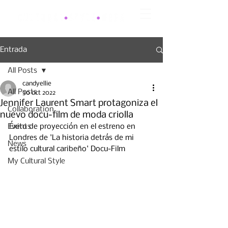
Entrada
All Posts
candyellie
All Posts
30 oct 2022
Jennifer Laurent Smart protagoniza el
Collaboration
nuevo docu-film de moda criolla
Events
Éxito de proyección en el estreno en 
Londres de 'La historia detrás de mi 
News
estilo cultural caribeño' Docu-Film
My Cultural Style