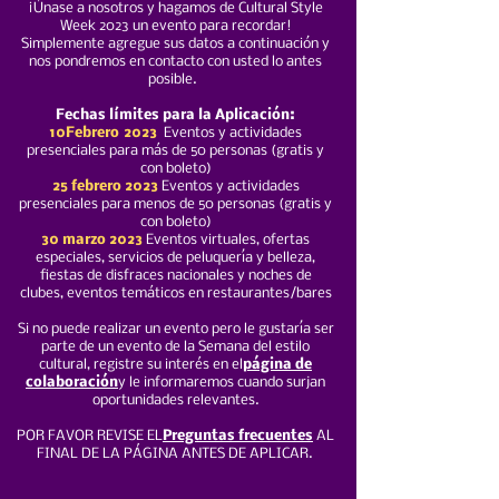
¡Únase a nosotros y hagamos de Cultural Style
Week 2023 un evento para recordar!
Simplemente agregue sus datos a continuación y
nos pondremos en contacto con usted lo antes
posible.
Fechas límites para la Aplicación:
10
Febrero
2023
Eventos y actividades
presenciales para más de 50 personas (gratis y
con boleto)
25 febrero 2023
Eventos y actividades
presenciales para menos de 50 personas (gratis y
con boleto)
30 marzo 2023
Eventos virtuales, ofertas
especiales, servicios de peluquería y belleza,
fiestas de disfraces nacionales y noches de
clubes, eventos temáticos en restaurantes/bares
Si no puede realizar un evento pero le gustaría ser
parte de un evento de la Semana del estilo
cultural, registre su interés en el
página de
colaboración
y le informaremos cuando surjan
oportunidades relevantes.
POR FAVOR REVISE EL
Preguntas frecuentes
AL
FINAL DE LA PÁGINA ANTES DE APLICAR.