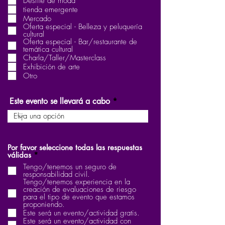
Desfile de moda
l
tienda emergente
i
g
Mercado
a
Oferta especial - Belleza y peluquería
t
cultural
o
Oferta especial - Bar/restaurante de
r
temática cultural
i
Charla/Taller/Masterclass
o
Exhibición de arte
Otro
Este evento se llevará a cabo
Por favor seleccione todas las respuestas
O
válidas
*
b
Tengo/tenemos un seguro de
l
responsabilidad civil.
i
Tengo/tenemos experiencia en la
g
creación de evaluaciones de riesgo
a
para el tipo de evento que estamos
t
proponiendo.
o
Este será un evento/actividad gratis.
r
Este será un evento/actividad con
i