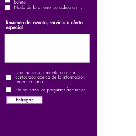
boleto.
o
Nada de lo anterior se aplica a mí.
Resumen del evento, servicio u oferta
especial
Doy mi consentimiento para ser
contactado acerca de la información
proporcionada.
He revisado las preguntas frecuentes
Entregar