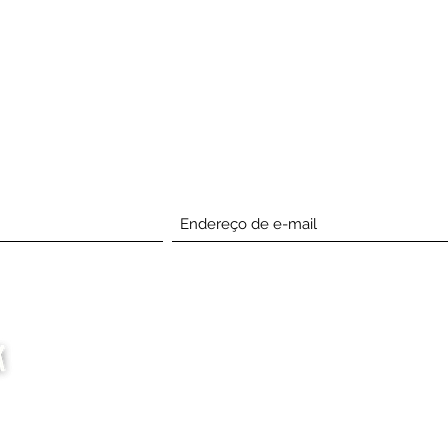
Inscreva-se abaixo
Companhia
Entendi
envolvido
Casa
Events
About
Encontrar prestadores
Apoie-nos
de serviços
Media
Comprar