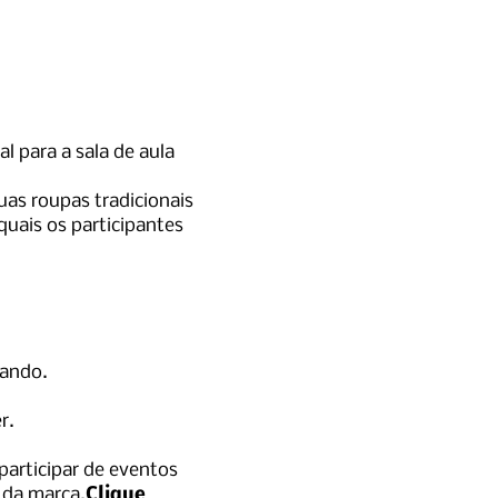
al para a sala de aula
uas roupas tradicionais
quais os participantes
pando.
er.
participar de eventos
o da marca.
Clique