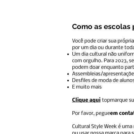
Como as escolas 
Você pode criar sua própria 
por um dia ou durante tod
Um dia cultural não unifor
com orgulho. Para 2023, sel
podem doar enquanto par
Assembleias/apresentações
Desfiles de moda de aluno
E muito mais
Clique aqui
t
op
marque su
Por favor, pegue
em conta
Cultural Style Week é uma 
ou usar nossa marca para so