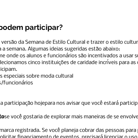
podem participar?
versão da Semana de Estilo Cultural e trazer o estilo cultur
a a semana. Algumas ideias sugeridas estão abaixo:
me onde os alunos e funcionários são incentivados a usar s
ecionamos cinco instituições de caridade incríveis para as 
ticipam.
 especiais sobre moda cultural
s/funcionários
a participação hoje
para nos avisar que você estará partici
to
se você gostaria de explorar mais maneiras de se envolv
marca registrada. Se você planeja cobrar das pessoas para 
licitar financiamento de eventos, precisará licenciar o us