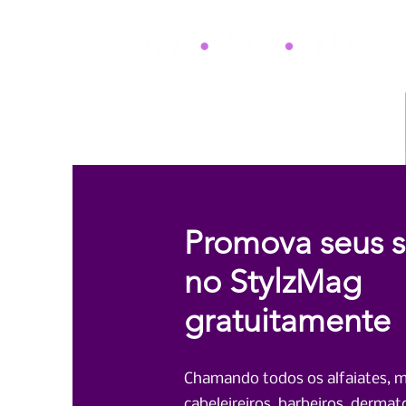
Promova seus s
no StylzMag
gratuitamente
Chamando todos os alfaiates, 
cabeleireiros, barbeiros, dermat