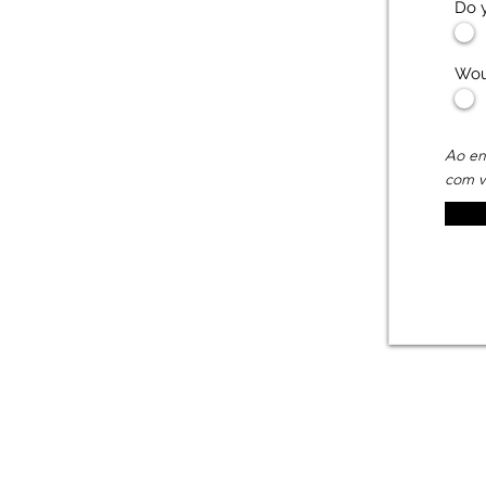
Woul
Ao en
com v