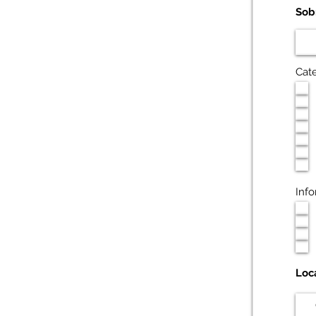
Sob
Cate
Inf
Loc