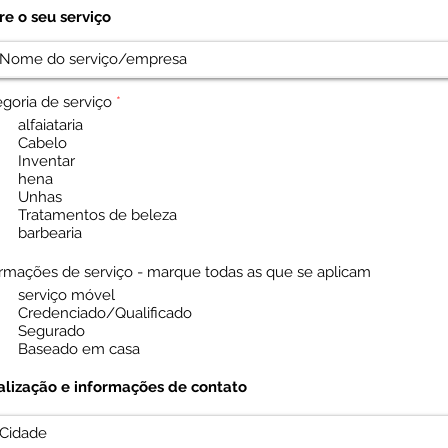
re o seu serviço
O
goria de serviço
*
b
alfaiataria
r
Cabelo
i
Inventar
g
a
hena
t
Unhas
ó
Tratamentos de beleza
r
barbearia
i
o
ormações de serviço - marque todas as que se aplicam
serviço móvel
Credenciado/Qualificado
Segurado
Baseado em casa
alização e informações de contato