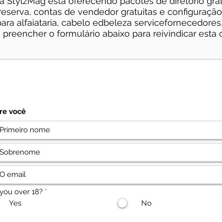
, a StylzMag está oferecendo pacotes de diretório grat
eserva, contas de vendedor gratuitas e configuração d
ara alfaiataria, cabelo e
d
beleza
service
fornecedores
 preencher o formulário abaixo para reivindicar esta o
re você
 you over 18?
*
Yes
No