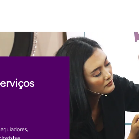
Casa
Casa
Sobre nós
E
erviços
maquiadores,
ologistas,