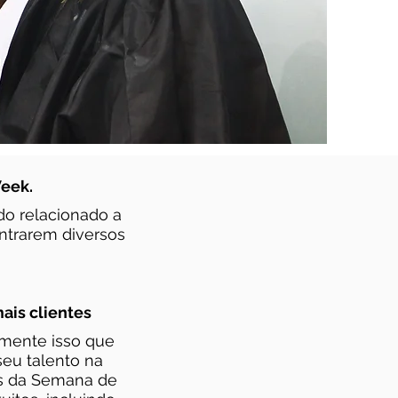
Week.
do relacionado a
ntrarem diversos
is clientes
amente isso que
seu talento na
es da Semana de