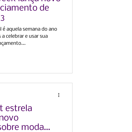
enciamento de
23
al é aquela semana do ano
a celebrar e usar sua
nçamento...
t estrela
 novo
sobre moda