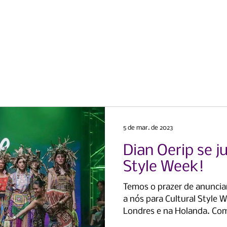
Casa
Casa
Sobre nós
E
5 de mar. de 2023
Dian Oerip se j
Style Week!
Temos o prazer de anunciar
a nós para Cultural Style
Londres e na Holanda. Co