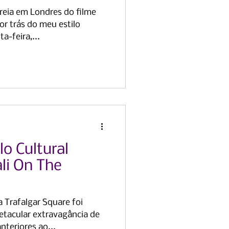
reia em Londres do filme
or trás do meu estilo
a-feira,...
o Cultural
li On The
 Trafalgar Square foi
tacular extravagância de
nteriores ao...