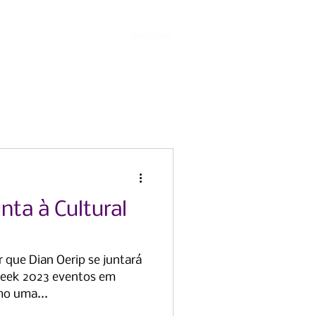
ventos
Envolver-se
Notícias
Contato
unta à Cultural
 que Dian Oerip se juntará
 Week 2023 eventos em
mo uma...