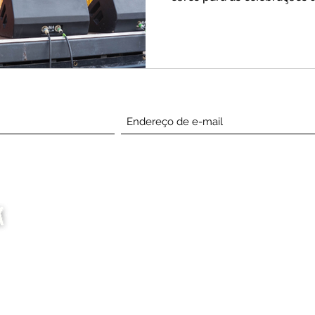
Inscreva-se abaixo
Companhia
Entendi
envolvido
Casa
Events
About
Encontrar prestadores
Apoie-nos
de serviços
Media
Comprar
Notícias
Junte-se a StylzMag
perguntas frequentes