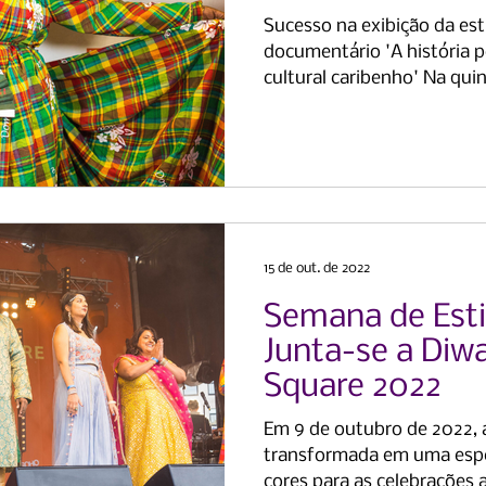
crioula
Sucesso na exibição da est
documentário 'A história p
cultural caribenho' Na quint
15 de out. de 2022
Semana de Estil
Junta-se a Diwa
Square 2022
Em 9 de outubro de 2022, a
transformada em uma espe
cores para as celebrações a