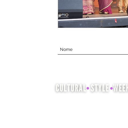
A Cultural Style Week é uma
oportunidade para mostrar e
celebrar a herança cultural por
meio da moda, cabelo e beleza.