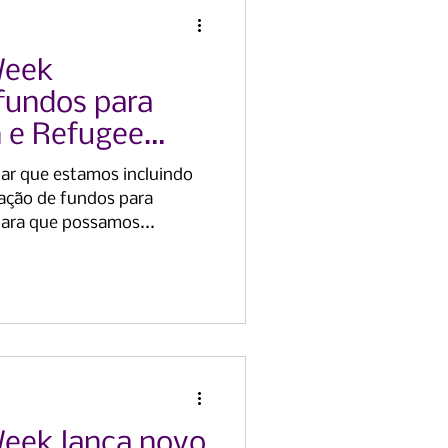
Week
fundos para
 e Refugee
ar que estamos incluindo
ção de fundos para
para que possamos...
 Week lança novo