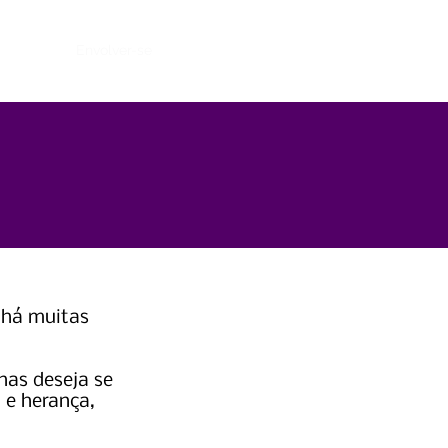
ventos
Envolver-se
Notícias
Contato
 há muitas
nas deseja se
 e herança,