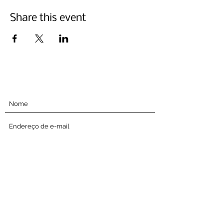
Share this event
Inscreva-se abaixo
Enviar
A Cultural Style Week é uma