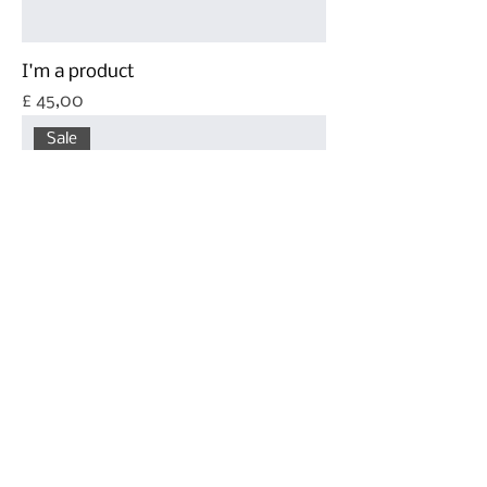
I'm a product
Prijs
£ 45,00
Sale
I'm a product
Normale prijs
Verkoopprijs
£ 100,00
£ 95,00