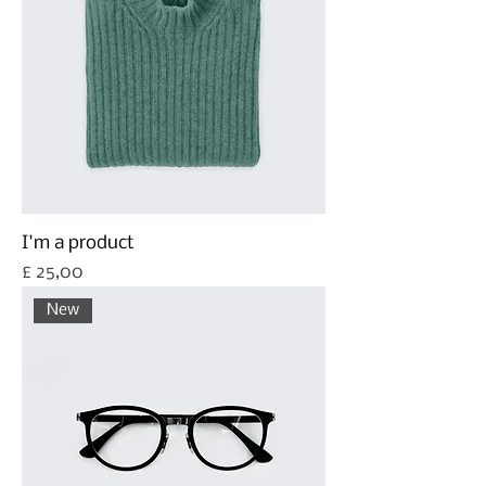
I'm a product
Prijs
£ 25,00
New