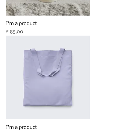
I'm a product
Prijs
£ 85,00
I'm a product