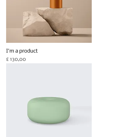
I'm a product
Prijs
£ 130,00