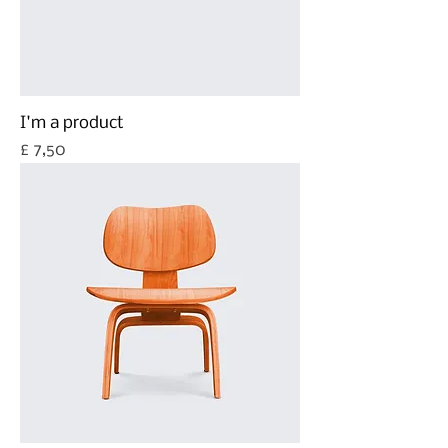
I'm a product
Prijs
£ 7,50