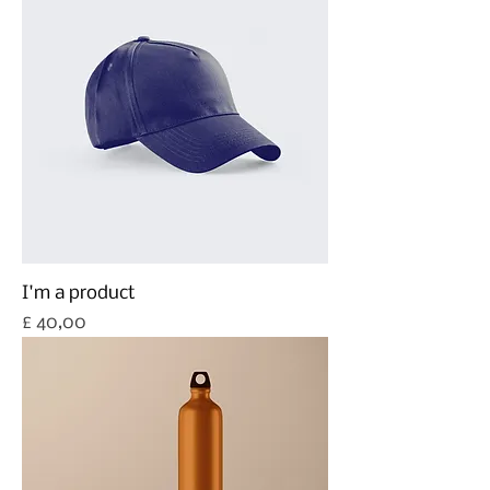
I'm a product
Prijs
£ 40,00