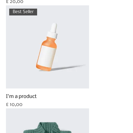
Prijs
£ 20,00
Best Seller
I'm a product
Prijs
£ 10,00