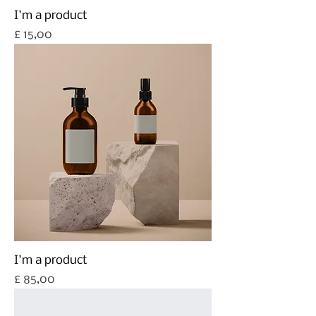
I'm a product
Prijs
£ 15,00
I'm a product
Prijs
£ 85,00