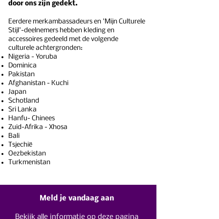
door ons zijn gedekt.
Eerdere merkambassadeurs en 'Mijn Culturele
Stijl'-deelnemers hebben kleding en
accessoires gedeeld met de volgende
culturele achtergronden:
Nigeria - Yoruba
Dominica
Pakistan
Afghanistan - Kuchi
Japan
Schotland
Sri Lanka
Hanfu- Chinees
Zuid-Afrika - Xhosa
Bali
Tsjechië
Oezbekistan
Turkmenistan
Meld je vandaag aan
Bekijk alle informatie op deze pagina