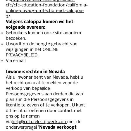
cfc/cfc-education-foundation/california-
online-privacy-protection-act-caloppa-
3/
Volgens caloppa komen we het
volgende overeen:
Gebruikers kunnen onze site anoniem
bezoeken.
U wordt op de hoogte gebracht van
wijzigingen in het ONLINE
PRIVACYBELEID:
Via e-mail
Inwonersrechten in Nevada
Als u inwoner bent van Nevada, hebt u
het recht om u af te melden voor de
verkoop van bepaalde
Persoonsgegevens aan derden die van
plan zijn die Persoonsgegevens in
licentie te geven of te verkopen. U kunt
dit recht uitoefenen door contact met
ons op te nemen
via
help@culturelestijlweek.com
met de
onderwerpregel "
Nevada verkoopt