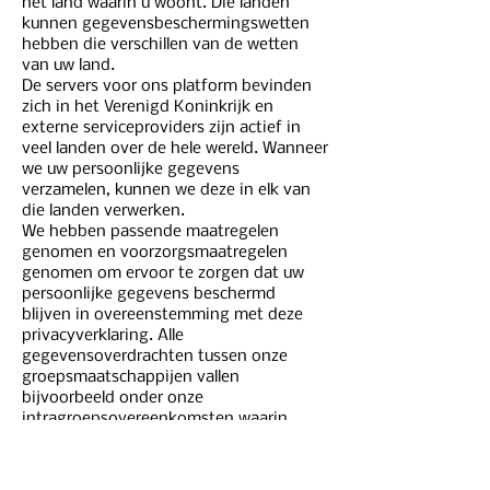
het land waarin u woont. Die landen
kunnen gegevensbeschermingswetten
hebben die verschillen van de wetten
van uw land.
De servers voor ons platform bevinden
zich in het Verenigd Koninkrijk en
externe serviceproviders zijn actief in
veel landen over de hele wereld. Wanneer
we uw persoonlijke gegevens
verzamelen, kunnen we deze in elk van
die landen verwerken.
We hebben passende maatregelen
genomen en voorzorgsmaatregelen
genomen om ervoor te zorgen dat uw
persoonlijke gegevens beschermd
blijven in overeenstemming met deze
privacyverklaring. Alle
gegevensoverdrachten tussen onze
groepsmaatschappijen vallen
bijvoorbeeld onder onze
intragroepsovereenkomsten waarin
strikte voorwaarden voor
gegevensoverdracht zijn opgenomen
(inclusief de modelcontractbepalingen