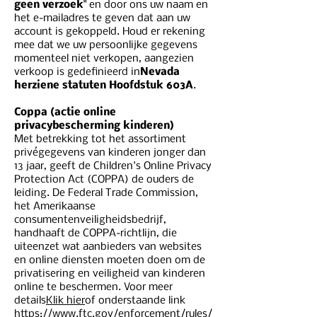
geen verzoek
" en door ons uw naam en
het e-mailadres te geven dat aan uw
account is gekoppeld. Houd er rekening
mee dat we uw persoonlijke gegevens
momenteel niet verkopen, aangezien
verkoop is gedefinieerd in
Nevada
herziene statuten Hoofdstuk 603A
.
Coppa (actie online
privacybescherming kinderen)
Met betrekking tot het assortiment
privégegevens van kinderen jonger dan
13 jaar, geeft de Children's Online Privacy
Protection Act (COPPA) de ouders de
leiding. De Federal Trade Commission,
het Amerikaanse
consumentenveiligheidsbedrijf,
handhaaft de COPPA-richtlijn, die
uiteenzet wat aanbieders van websites
en online diensten moeten doen om de
privatisering en veiligheid van kinderen
online te beschermen. Voor meer
details
Klik hier
of onderstaande link
https://www.ftc.gov/enforcement/rules/