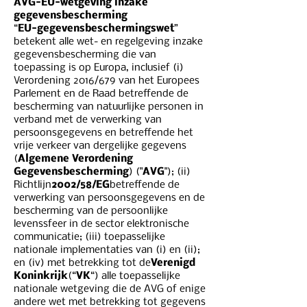
AVG-EU-wetgeving inzake
gegevensbescherming
“
EU-gegevensbeschermingswet
”
betekent alle wet- en regelgeving inzake
gegevensbescherming die van
toepassing is op Europa, inclusief (i)
Verordening 2016/679 van het Europees
Parlement en de Raad betreffende de
bescherming van natuurlijke personen in
verband met de verwerking van
persoonsgegevens en betreffende het
vrije verkeer van dergelijke gegevens
(
Algemene Verordening
Gegevensbescherming
) ("
AVG
"); (ii)
Richtlijn
2002/58/EG
betreffende de
verwerking van persoonsgegevens en de
bescherming van de persoonlijke
levenssfeer in de sector elektronische
communicatie; (iii) toepasselijke
nationale implementaties van (i) en (ii);
en (iv) met betrekking tot de
Verenigd
Koninkrijk
(“
VK
“) alle toepasselijke
nationale wetgeving die de AVG of enige
andere wet met betrekking tot gegevens