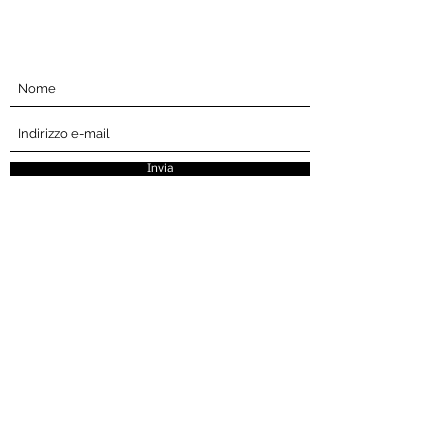
Iscriviti qui sotto
Invia
La Cultural Style Week è un'opportunità
per mostrare e celebrare il patrimonio
culturale attraverso la moda, i capelli e la
bellezza.
Azienda
Prendi io
coinvolto
Casa
Eventi
Informazioni
Trova fornitori di servizi