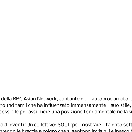
o della BBC Asian Network, cantante e un autoproclamato l
ground tamil che ha influenzato immensamente il suo stile
a possibile per assumere una posizione fondamentale nella s
a di eventi '
Un collettivo: SOUL'
per mostrare il talento so
rendo le braccia a coloro che si sentono invisibili e inascolt