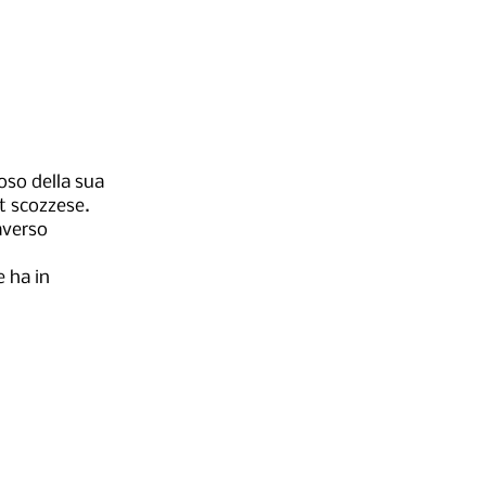
oso della sua
lt scozzese.
raverso
e ha in