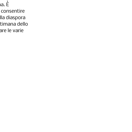
a. È
l consentire
lla diaspora
ettimana dello
re le varie