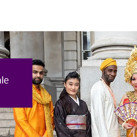
Casa
Casa
Chi siamo
Eve
ale