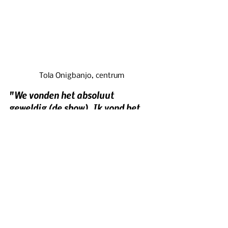
Tola Onigbanjo, centrum
"We vonden het absoluut 
geweldig (de show). Ik vond het 
geweldig om alle culturen te zien 
komen en enkele verhalen achter 
de culturele kleding te horen"
.
Tola Onigbanjo 