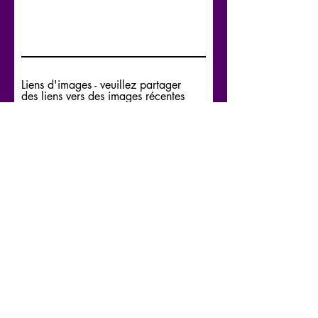
Liens d'images - veuillez partager
des liens vers des images récentes
de vous-même.
Déclaration de soutien