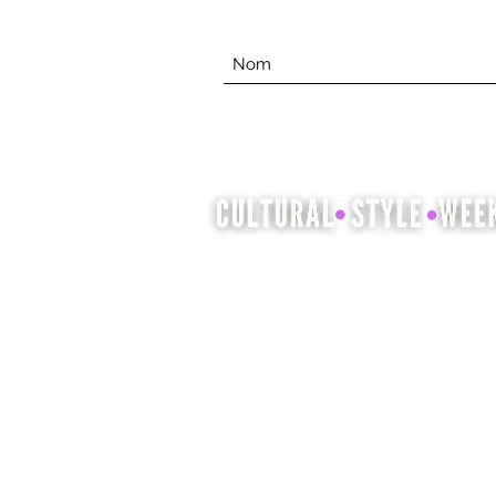
La Semaine du style culturel est
l'occasion de mettre en valeur et
de célébrer le patrimoine culturel
à travers la mode, la coiffure et la
beauté.