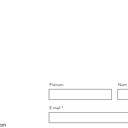
Domicile
À propos de nous
Prénom
Nom d
E-mail
com