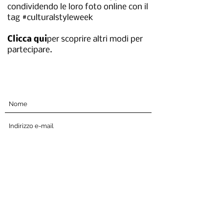
condividendo le loro foto online con il
tag #culturalstyleweek
Clicca qui
per scoprire altri modi per
partecipare.
Iscriviti qui sotto
Invia
La Cultural Style Week è un'opportunità