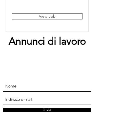
London, UK
View Job
Annunci di lavoro
Iscriviti qui sotto
Invia