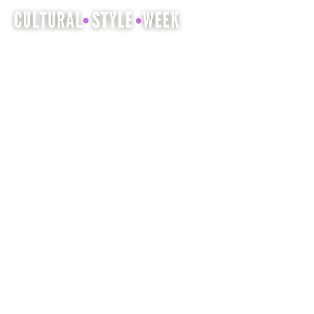
La Cultural Style Week è un'opportunità
per mostrare e celebrare il patrimonio
culturale attraverso la moda, i capelli e la
bellezza.
Azienda
Prendi io
coinvolto
Casa
Eventi
Informazioni
Trova fornitori di servizi
Supportaci
Negozio
Media
Unisciti a StylzMag
Notizia
FAQ
Contatto
Termini e Condizioni
Politica sulla riservatezza
Gestione dei Cookie