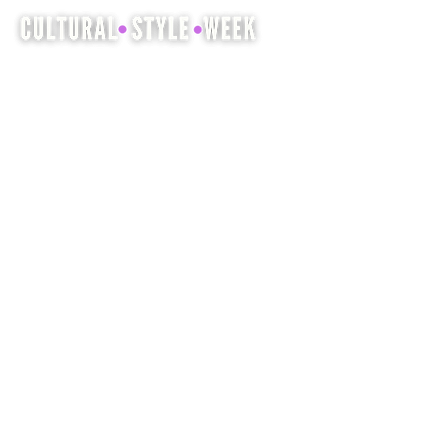
La Semaine du style culturel est l'occasion
de mettre en valeur et de célébrer le
patrimoine culturel à travers la mode, la
coiffure et la beauté.
Société
Obtenez je
impliqué
Domicile
Événements
À propos
Rechercher des fournisseurs de services
Soutenez-nous
Magasin
Média
Rejoindre StylzMag
Nouvelles
FAQ
Contacter
Termes et conditions
Politique de confidentialité
Politique relative aux cookies