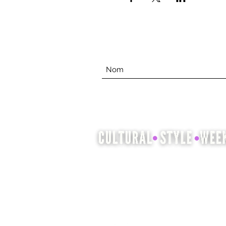
La Semaine du style culturel est
l'occasion de mettre en valeur et
de célébrer le patrimoine culturel
à travers la mode, la coiffure et la
beauté.