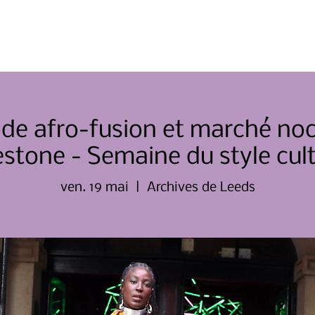
Domicile
À propos de nous
ode afro-fusion et marché no
estone - Semaine du style cult
ven. 19 mai
  |  
Archives de Leeds