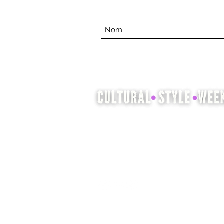
La Semaine du style culturel est
l'occasion de mettre en valeur et
de célébrer le patrimoine culturel
à travers la mode, la coiffure et la
beauté.