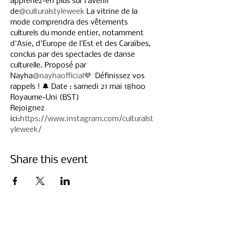
apprenez-en plus sur l'avenir 
de
@culturalstyleweek
 La vitrine de la 
mode comprendra des vêtements 
culturels du monde entier, notamment 
d'Asie, d'Europe de l'Est et des Caraïbes, 
conclus par des spectacles de danse 
culturelle. Proposé par 
Nayha
@nayhaofficial
💜  Définissez vos 
rappels ! 🔔 Date : samedi 21 mai 18h00 
Royaume-Uni (BST)
Rejoignez 
ici:
https://www.instagram.com/culturalst
yleweek/
Share this event
Abonnez-vous ci-dessous