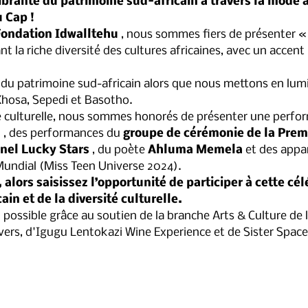
vibrante du patrimoine sud-africain à travers la mode 
u Cap !
ondation Idwalltehu
 , nous sommes fiers de présenter «
t la riche diversité des cultures africaines, avec un accent 
Xhosa, Sepedi et Basotho.
ce culturelle, nous sommes honorés de présenter une perfor
u
 , des performances du 
groupe de cérémonie de la Prem
nnel Lucky Stars
 , du poète 
Ahluma Memela
 et des appa
undial (Miss Teen Universe 2024).
, alors saisissez l’opportunité de participer à cette cé
in et de la diversité culturelle.
vers, d'Igugu Lentokazi Wine Experience et de Sister Space 