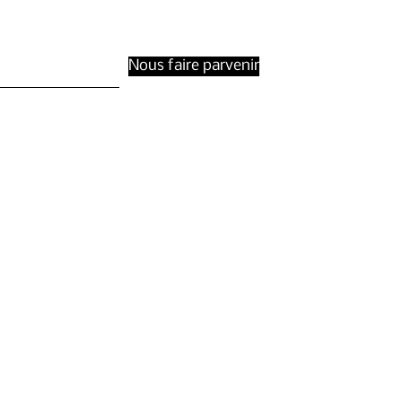
Nous faire parvenir
Termes et conditions
Politique de
confidentialité
s
Politique relative aux
cookies