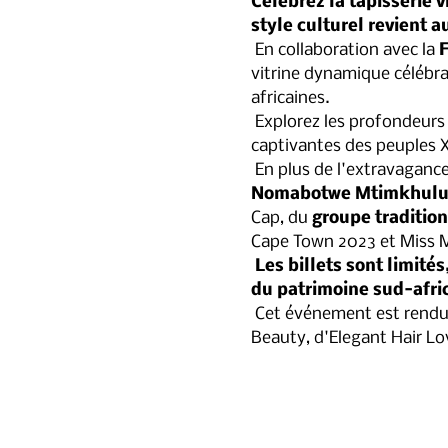
Célébrez la tapisserie 
style culturel revient a
 En collaboration avec la 
F
vitrine dynamique célébran
africaines.
 Explorez les profondeurs du patrimoine sud-africain alors que nous mettons en lumière les cultures 
captivantes des peuples 
 En plus de l'extravagan
Nomabotwe Mtimkhul
Cap, du 
groupe traditio
Cape Town 2023 et Miss M
Les billets sont limités
du patrimoine sud-africa
 Cet événement est rendu possible grâce au soutien de la branche Arts & Culture de la ville du Cap, de Havillah 
Beauty, d'Elegant Hair Lo