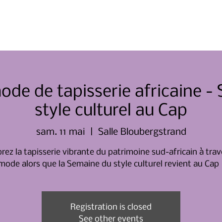
Domicile
À propos de nous
mode de tapisserie africaine -
style culturel au Cap
sam. 11 mai
  |  
Salle Bloubergstrand
rez la tapisserie vibrante du patrimoine sud-africain à trav
mode alors que la Semaine du style culturel revient au Cap 
Registration is closed
See other events