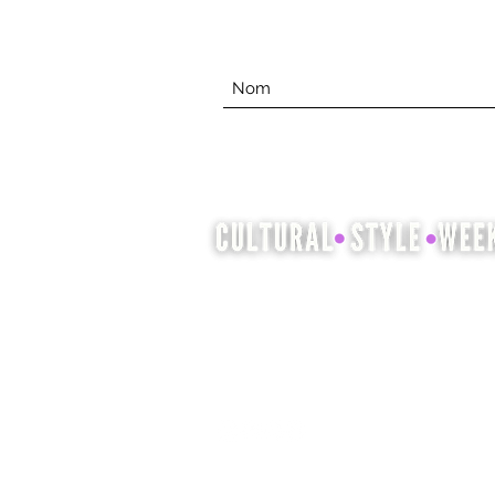
La Semaine du style culturel est
l'occasion de mettre en valeur et
de célébrer le patrimoine culturel
à travers la mode, la coiffure et la
beauté.