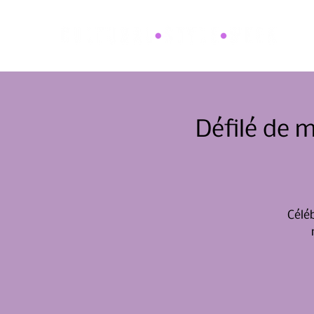
Défilé de 
Céléb