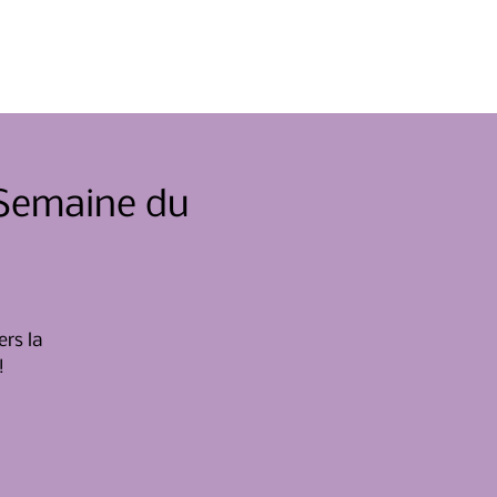
Événements
Nouvelles
Contacter
 Semaine du
ers la
!