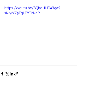
https://youtu.be/BQboHHRWA5c?
si=iyrYZ5TqLTYTN-nP
Alles weergeven
Recente blogposts