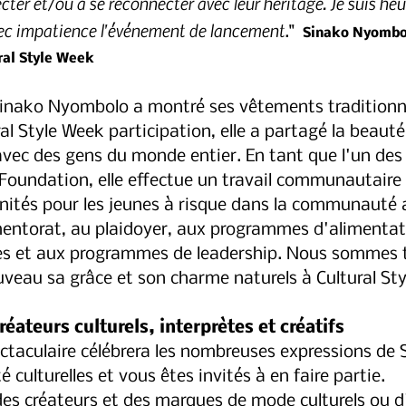
ter et/ou à se reconnecter avec leur héritage. Je suis heur
avec impatience l'événement de lancement
." 
 Sinako Nyombol
ral Style Week
Sinako Nyombolo a montré ses vêtements traditionn
ural Style Week participation, elle a partagé la beaut
avec des gens du monde entier. En tant que l'un des
 Foundation, elle effectue un travail communautaire 
nités pour les jeunes à risque dans la communauté 
ntorat, au plaidoyer, aux programmes d'alimentati
es et aux programmes de leadership. Nous sommes t
uveau sa grâce et son charme naturels à Cultural Sty
réateurs culturels, interprètes et créatifs
taculaire célébrera les nombreuses expressions de 
 culturelles et vous êtes invités à en faire partie. 
es créateurs et des marques de mode culturels ou d'