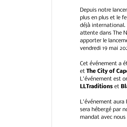
Depuis notre lance
plus en plus et le 
déjà internationa
attente dans The N
apporter le lancem
vendredi 19 mai 20
Cet événement a ét
et
 The City of Ca
L'événement est or
LLTraditions
 et 
B
L'événement aura l
sera hébergé par n
mandat avec nous e