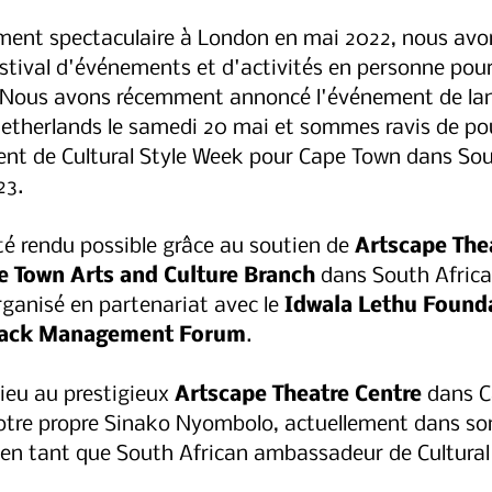
ment spectaculaire à London en mai 2022, nous avon
festival d'événements et d'activités en personne pou
l. Nous avons récemment annoncé l'événement de la
etherlands le samedi 20 mai et sommes ravis de po
ent de Cultural Style Week pour Cape Town dans Sout
23.
é rendu possible grâce au soutien de
 Artscape The
pe Town Arts and Culture Branch 
dans South Africa
ganisé en partenariat avec le 
Idwala Lethu Founda
lack Management Forum
.  
ieu au prestigieux 
Artscape Theatre Centre
 dans C
otre propre Sinako Nyombolo, actuellement dans s
n tant que South African ambassadeur de Cultural 