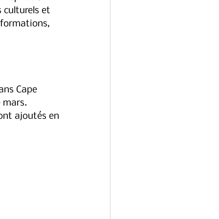
culturels et 
nformations, 
ans Cape 
e mars. 
ront ajoutés en 