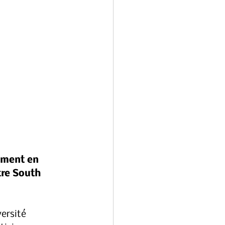
ement en 
re South 
ersité 