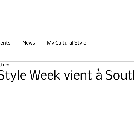
Domicile
À propos de nous
vents
News
My Cultural Style
cture
 Style Week vient à Sou