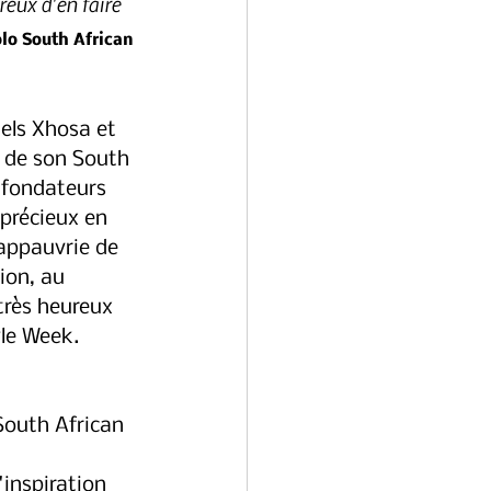
eux d'en faire 
o South African 
els Xhosa et 
é de son South 
 fondateurs 
précieux en 
appauvrie de 
on, au 
rès heureux 
le Week. 
South African 
inspiration 