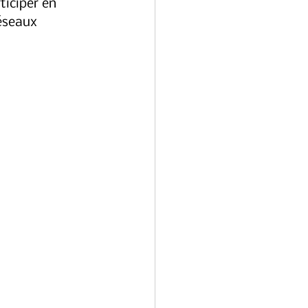
ticiper en 
éseaux 