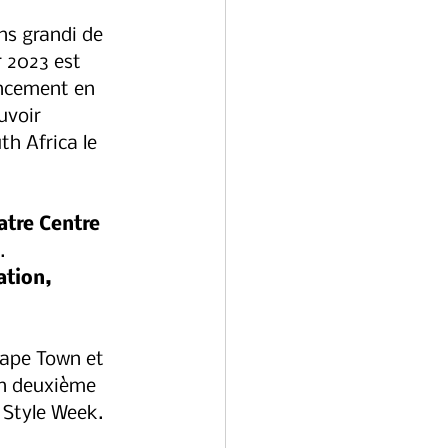
s grandi de 
r 2023 est 
ncement en 
uvoir 
h Africa le 
atre Centre 
. 
tion, 
ape Town et 
on deuxième 
Style Week. 